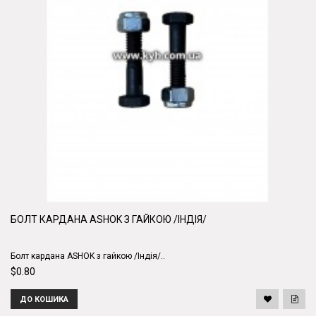
БОЛТ КАРДАНА ASHOK З ГАЙКОЮ /ІНДІЯ/
Болт кардана ASHOK з гайкою /Індія/..
$0.80
ДО КОШИКА