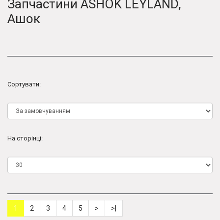
Запчастини ASHOK LEYLAND,
Ашок
Сортувати:
На сторінці:
1
2
3
4
5
>
>|