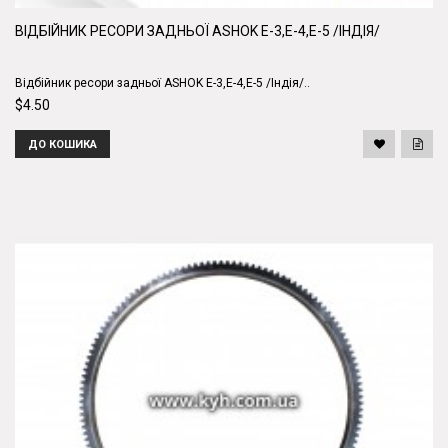
ВІДБІЙНИК РЕСОРИ ЗАДНЬОЇ ASHOK E-3,E-4,E-5 /ІНДІЯ/
Відбійник ресори задньої ASHOK E-3,E-4,E-5 /Індія/..
$4.50
ДО КОШИКА