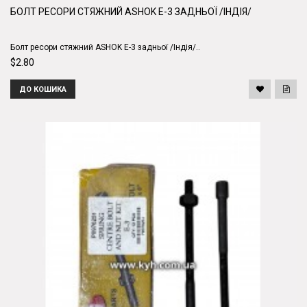
БОЛТ РЕСОРИ СТЯЖНИЙ ASHOK E-3 ЗАДНЬОЇ /ІНДІЯ/
Болт ресори стяжний ASHOK E-3 задньої /Індія/..
$2.80
ДО КОШИКА