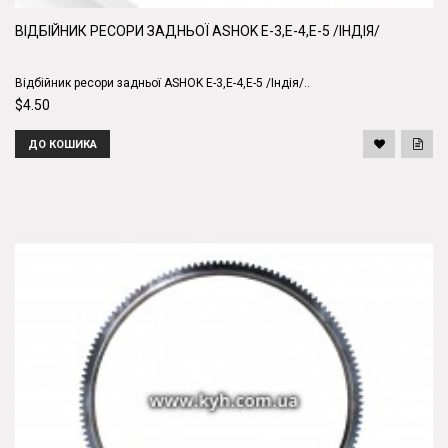
ВІДБІЙНИК РЕСОРИ ЗАДНЬОЇ ASHOK E-3,E-4,E-5 /ІНДІЯ/
Відбійник ресори задньої ASHOK E-3,E-4,E-5 /Індія/..
$4.50
ДО КОШИКА