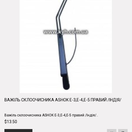
ВАЖІЛЬ СКЛООЧИСНИКА ASHOK Е-3,Е-4,Е-5 ПРАВИЙ /ІНДІЯ/
Важіль склоочисника ASHOK Е-3,Е-4,Е-5 правий /Індія/..
$13.50