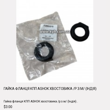
ГАЙКА ФЛАНЦЯ КПП ASHOK ХВОСТОВИКА /Р.З.М/ (ІНДІЯ)
Гайка фланця КПП ASHOK хвостовика /р.з.м/ (Індія)..
$3.00