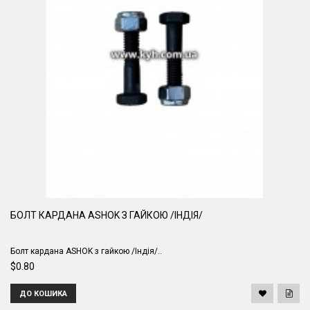
БОЛТ КАРДАНА ASHOK З ГАЙКОЮ /ІНДІЯ/
Болт кардана ASHOK з гайкою /Індія/..
$0.80
ДО КОШИКА