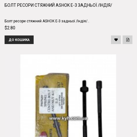
БОЛТ РЕСОРИ СТЯЖНИЙ ASHOK E-3 ЗАДНЬОЇ /ІНДІЯ/
Болт ресори стяжний ASHOK E-3 задньої /Індія/..
$2.80
ДО КОШИКА