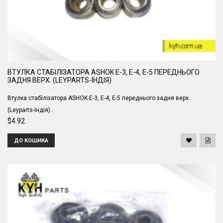
ВТУЛКА СТАБІЛІЗАТОРА ASHOK Е-3, Е-4, Е-5 ПЕРЕДНЬОГО
ЗАДНЯ ВЕРХ. (LEYPARTS-ІНДІЯ)
Втулка стабілізатора ASHOK Е-3, Е-4, Е-5 переднього задня верх.
(Leyparts-Індія)..
$4.92
ДО КОШИКА