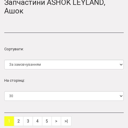
Запчастини ASHOK LEYLAND,
Ашок
Сортувати:
На сторінці:
1
2
3
4
5
>
>|