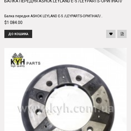
БАЛКА ПЕРЕДНЯ ASHOK LEYLAND Е-5 /LEYPARTS-ОРИГІНАЛ/
Балка передня ASHOK LEYLAND Е-5 /LEYPARTS-ОРИГІНАЛ/..
$1 084.00
ДО КОШИКА