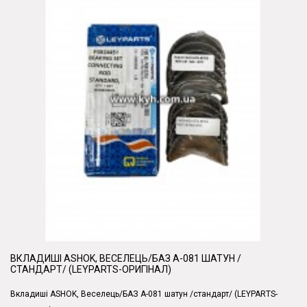
ВКЛАДИШІ ASHOK, ВЕСЕЛЕЦЬ/БАЗ А-081 ШАТУН /
СТАНДАРТ/ (LEYPARTS-ОРИГІНАЛ)
Вкладиші ASHOK, Веселець/БАЗ А-081 шатун /стандарт/ (LEYPARTS-