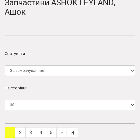
Запчастини ASHOK LEYLAND,
Ашок
Сортувати:
На сторінці:
1
2
3
4
5
>
>|