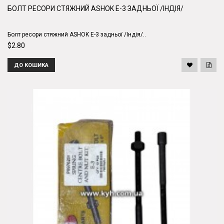
БОЛТ РЕСОРИ СТЯЖНИЙ ASHOK E-3 ЗАДНЬОЇ /ІНДІЯ/
Болт ресори стяжний ASHOK E-3 задньої /Індія/..
$2.80
ДО КОШИКА