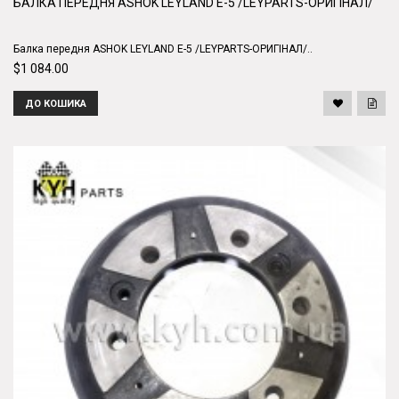
БАЛКА ПЕРЕДНЯ ASHOK LEYLAND Е-5 /LEYPARTS-ОРИГІНАЛ/
Балка передня ASHOK LEYLAND Е-5 /LEYPARTS-ОРИГІНАЛ/..
$1 084.00
ДО КОШИКА