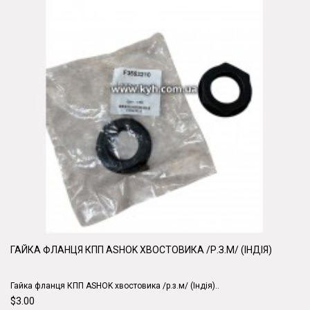
ГАЙКА ФЛАНЦЯ КПП ASHOK ХВОСТОВИКА /Р.З.М/ (ІНДІЯ)
Гайка фланця КПП ASHOK хвостовика /р.з.м/ (Індія)..
$3.00