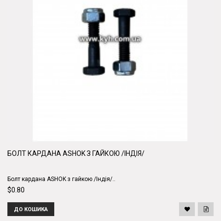
БОЛТ КАРДАНА ASHOK З ГАЙКОЮ /ІНДІЯ/
Болт кардана ASHOK з гайкою /Індія/..
$0.80
ДО КОШИКА