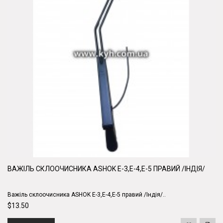
ВАЖІЛЬ СКЛООЧИСНИКА ASHOK Е-3,Е-4,Е-5 ПРАВИЙ /ІНДІЯ/
Важіль склоочисника ASHOK Е-3,Е-4,Е-5 правий /Індія/..
$13.50