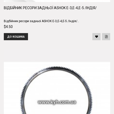
ВІДБІЙНИК РЕСОРИ ЗАДНЬОЇ ASHOK E-3,E-4,E-5 /ІНДІЯ/
Відбійник ресори задньої ASHOK E-3,E-4,E-5 /Індія/..
$4.50
ДО КОШИКА