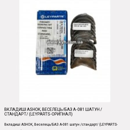
ВКЛАДИШІ ASHOK, ВЕСЕЛЕЦЬ/БАЗ А-081 ШАТУН /
СТАНДАРТ/ (LEYPARTS-ОРИГІНАЛ)
Вкладиші ASHOK, Веселець/БАЗ А-081 шатун /стандарт/ (LEYPARTS-