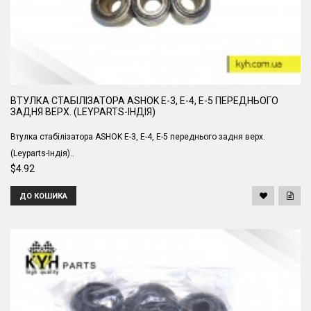
ВТУЛКА СТАБІЛІЗАТОРА ASHOK Е-3, Е-4, Е-5 ПЕРЕДНЬОГО
ЗАДНЯ ВЕРХ. (LEYPARTS-ІНДІЯ)
Втулка стабілізатора ASHOK Е-3, Е-4, Е-5 переднього задня верх.
(Leyparts-Індія)..
$4.92
ДО КОШИКА