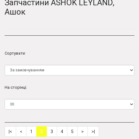
Запчастини ASHOK LEYLAND,
Ашок
Сортувати:
На сторінці:
|<
<
1
2
3
4
5
>
>|