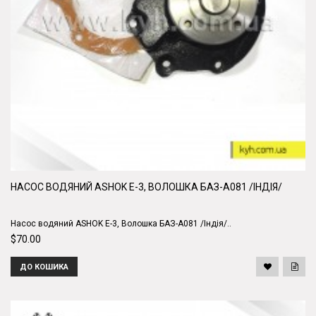
НАСОС ВОДЯНИЙ ASHOK E-3, ВОЛОШКА БАЗ-А081 /ІНДІЯ/
Насос водяний ASHOK E-3, Волошка БАЗ-А081 /Індія/..
$70.00
ДО КОШИКА