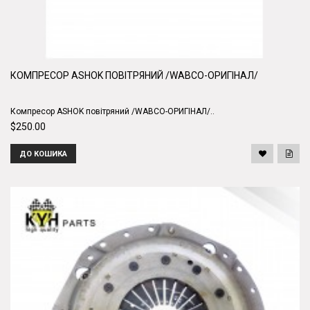
КОМПРЕСОР ASHOK ПОВIТРЯНИЙ /WABCO-ОРИГIНАЛ/
Компресор ASHOK повiтряний /WABCO-ОРИГIНАЛ/..
$250.00
ДО КОШИКА