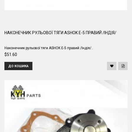
НАКОНЕЧНИК РУЛЬОВОЇ ТЯГИ ASHOK E-5 ПРАВИЙ /ІНДІЯ/
Наконечник рульової тяги ASHOK E-5 правий /Індія/..
$51.60
ДО КОШИКА