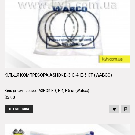
КІЛЬЦЯ КОМПРЕСОРА ASHOK Е-3, Е-4, Е-5 КТ (WABCO)
Кільця компресора ASHOK Е-3, Е-4, Е-5 кт (Wabco)..
$5.00
ДО КОШИКА