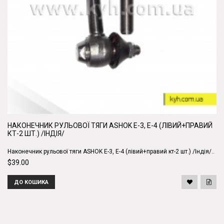
НАКОНЕЧНИК РУЛЬОВОЇ ТЯГИ ASHOK E-3, E-4 (ЛІВИЙ+ПРАВИЙ
КТ-2 ШТ.) /ІНДІЯ/
Наконечник рульової тяги ASHOK E-3, E-4 (лівий+правий кт-2 шт.) /Індія/..
$39.00
ДО КОШИКА