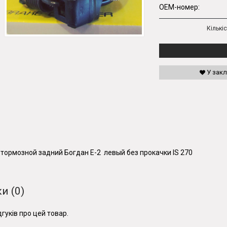
OEM-номер:
Кількіс
У зак
тормозной задний Богдан Е-2 левый без прокачки IS 270
и (0)
гуків про цей товар.