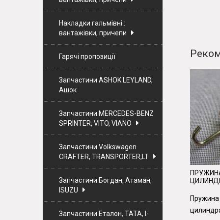
Накладки гальмівні :
вантажівки, причепи
Реком
Гарячі пропозиції
Запчастини ASHOK LEYLAND,
Ашок
Запчастини MERCEDES-BENZ
SPRINTER, VITO, VIANO
Запчастини Volkswagen
CRAFTER, TRANSPORTER,LT
ПРУЖИН
Запчастини Богдан, Атаман,
ЦИЛИНДР
ISUZU
Пружина
цилиндра
Запчастини Еталон, ТАТА, I-