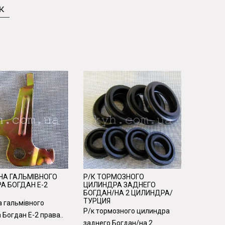
к
НА ГАЛЬМІВНОГО
Р/К ТОРМОЗНОГО
Р/К ТО
А БОГДАН Е-2
ЦИЛИНДРА ЗАДНЕГО
ЦИЛИНД
БОГДАН/НА 2 ЦИЛИНДРА/
БОГДАН
ТУРЦИЯ
ТУРЦИЯ
 гальмівного
Р/к тормозного цилиндра
Р/к тор
 Богдан Е-2 права..
заднего Богдан/на 2
передне