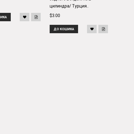
цилиндра/ Турция..
цилиндр
$3.00
$3.00
ИКА
ДО КОШИКА
ДО КО