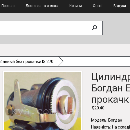
Про нас
Доставка та оплата
Новини
Статті
Відгуки
 левый без прокачки IS 270
Цилиндр
Богдан 
прокачки
$20.40
Модель:
Богдан
Наявність:
На складі