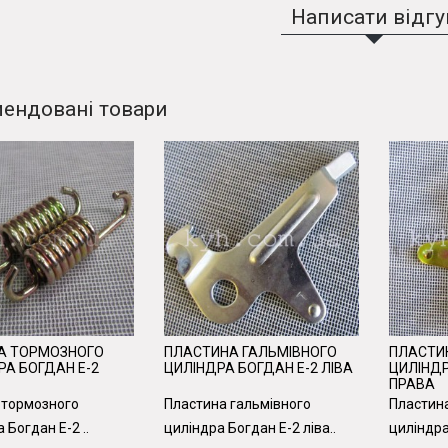
Написати відгу
ендовані товари
А ТОРМОЗНОГО
ПЛАСТИНА ГАЛЬМІВНОГО
ПЛАСТИ
А БОГДАН Е-2
ЦИЛІНДРА БОГДАН Е-2 ЛІВА
ЦИЛІНДР
ПРАВА
 тормозного
Пластина гальмівного
Пластина
 Богдан Е-2 ..
циліндра Богдан Е-2 ліва..
циліндра