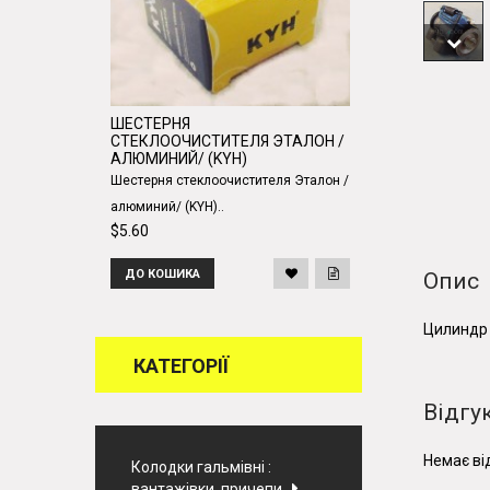
ШЕСТЕРНЯ
СТЕКЛООЧИСТИТЕЛЯ ЭТАЛОН /
АЛЮМИНИЙ/ (KYH)
Шестерня стеклоочистителя Эталон /
алюминий/ (KYH)..
$5.60
ДО КОШИКА
Опис
Цилиндр 
КАТЕГОРІЇ
Відгук
Немає від
Колодки гальмівні :
вантажівки, причепи