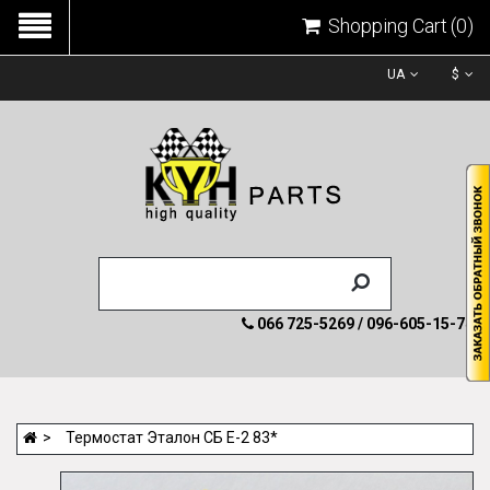
Shopping Cart
(0)
UA
$
066 725-5269 / 096-605-15-74
Термостат Эталон СБ Е-2 83*