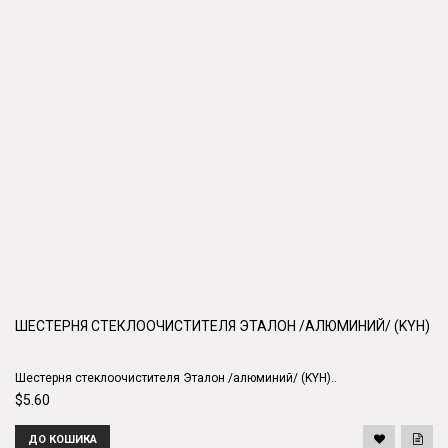
ШЕСТЕРНЯ СТЕКЛООЧИСТИТЕЛЯ ЭТАЛОН /АЛЮМИНИЙ/ (KYH)
Шестерня стеклоочистителя Эталон /алюминий/ (KYH)..
$5.60
ДО КОШИКА