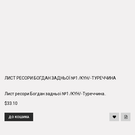
ЛИСТ РЕСОРИ БОГДАН ЗАДНЬОЇ №1 /KYH/-ТУРЕЧЧИНА
Лист ресори Богдан задньої №1 /KYH/-Туреччина..
$33.10
ДО КОШИКА