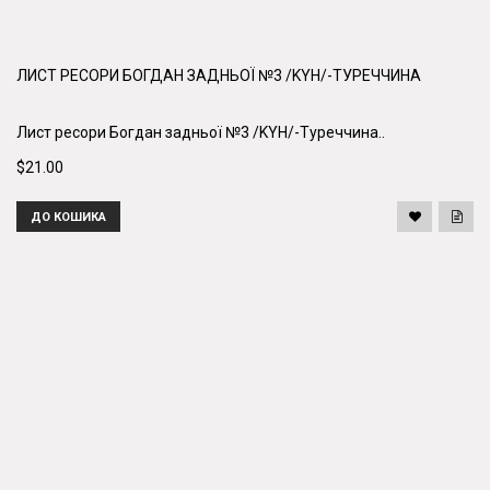
ЛИСТ РЕСОРИ БОГДАН ЗАДНЬОЇ №3 /KYH/-ТУРЕЧЧИНА
Лист ресори Богдан задньої №3 /KYH/-Туреччина..
$21.00
ДО КОШИКА