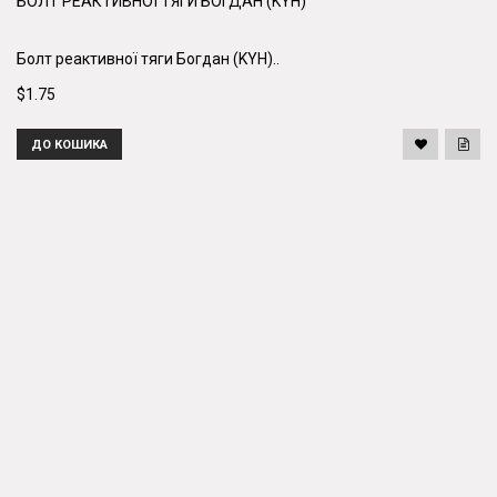
БОЛТ РЕАКТИВНОЇ ТЯГИ БОГДАН (KYH)
Болт реактивної тяги Богдан (KYH)..
$1.75
ДО КОШИКА