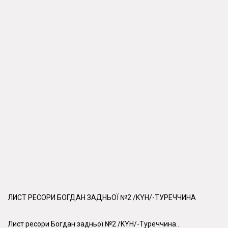
ЛИСТ РЕСОРИ БОГДАН ЗАДНЬОЇ №2 /KYH/-ТУРЕЧЧИНА
Лист ресори Богдан задньої №2 /KYH/-Туреччина..