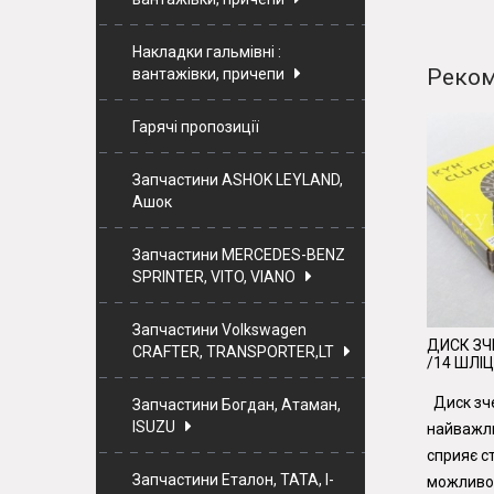
Накладки гальмівні :
Реком
вантажівки, причепи
Гарячі пропозиції
Запчастини ASHOK LEYLAND,
Ашок
Запчастини MERCEDES-BENZ
SPRINTER, VITO, VIANO
Запчастини Volkswagen
ДИСК ЗЧ
CRAFTER, TRANSPORTER,LT
/14 ШЛІЦ
Диск зч
Запчастини Богдан, Атаман,
ISUZU
найважл
сприяє с
Запчастини Еталон, ТАТА, I-
можливос