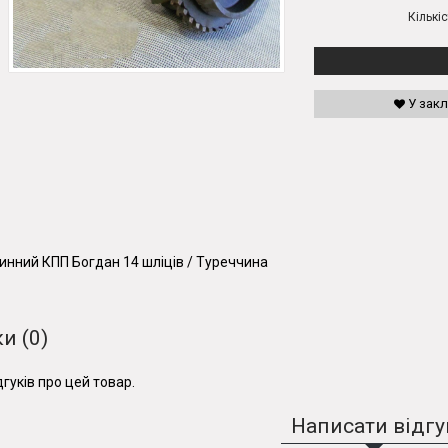
Кількіс
У зак
инний КПП Богдан 14 шліців / Туреччина
и (0)
гуків про цей товар.
Написати відгу