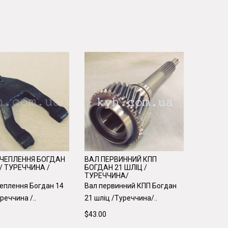
ЗЧЕПЛЕННЯ БОГДАН
ВАЛ ПЕРВИННИЙ КПП
ПІДШИП
 / ТУРЕЧЧИНА /
БОГДАН 21 ШЛІЦ /
ПЕРВИН
ТУРЕЧЧИНА/
ШЛІЦІВ 
ВНУТРІШ
еплення Богдан 14
Вал первинний КПП Богдан
Підшипн
реччина /..
21 шліц /Туреччина/..
первинно
$43.00
голчасти