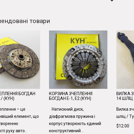
ендовані товари
ЕПЛЕННЯ БОГДАН
КОРЗИНА ЗЧЕПЛЕННЯ
ВИЛКА 
./ (KYH)
БОГДАН Е-1, Е2 (KYH)
14 ШЛІЦ
еплення – це
Натискний диск,
Вилка зч
ивіший елемент, що
діафрагмова пружина і
шліц / Ту
творенню
корпус утворюють єдиний
$12.00
ті руху авто..
конструктивний ..