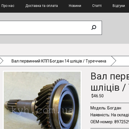
Про нас
Доставка та оплата
Новини
Статті
Відгуки
Вал первинний КПП Богдан 14 шліців / Туреччина
Вал пер
шліців /
$46.50
Модель:
Богдан
Наявність:
На складі
OEM-номер:
897252