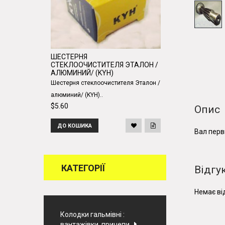
ШЕСТЕРНЯ
СТЕКЛООЧИСТИТЕЛЯ ЭТАЛОН /
АЛЮМИНИЙ/ (KYH)
Шестерня стеклоочистителя Эталон /
алюминий/ (KYH)..
$5.60
Опис
ДО КОШИКА
Вал перв
КАТЕГОРІЇ
Відгук
Немає від
Колодки гальмівні :
вантажівки, причепи