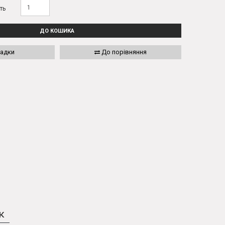
ть
ДО КОШИКА
ладки
До порівняння
к